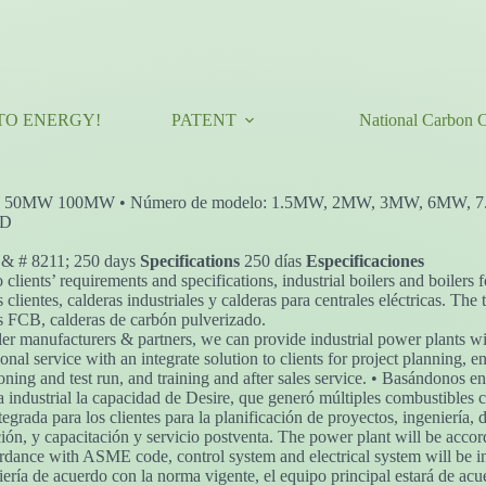
TO ENERGY!
PATENT
National Carbon C
, 50MW 100MW • Número de modelo: 1.5MW, 2MW, 3MW, 6MW
ED
 & # 8211; 250 days
Specifications
250 días
Especificaciones
clients’ requirements and specifications, industrial boilers and boilers 
clientes, calderas industriales y calderas para centrales eléctricas. The 
ras FCB, calderas de carbón pulverizado.
er manufacturers & partners, we can provide industrial power plants wit
sional service with an integrate solution to clients for project plannin
oning and test run, and training and after sales service. • Basándonos en
a industrial la capacidad de Desire, que generó múltiples combustibles
grada para los clientes para la planificación de proyectos, ingeniería, 
ción, y capacitación y servicio postventa. The power plant will be acc
ordance with ASME code, control system and electrical system will be i
iería de acuerdo con la norma vigente, el equipo principal estará de acu