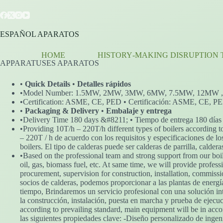
Skip
to
content
ESPAÑOL APARATOS
HOME
HISTORY‑MAKING DISRUPTION 
APPARATUSES APARATOS
•
Quick Details
•
Detalles rápidos
•Model Number: 1.5MW, 2MW, 3MW, 6MW, 7.5MW, 12MW 
•Certification: ASME, CE, PED • Certificación: ASME, CE, P
•
Packaging & Delivery
•
Embalaje y entrega
•Delivery Time 180 days &#8211; • Tiempo de entrega 180 días
•Providing 10T/h – 220T/h different types of boilers according to 
– 220T / h de acuerdo con los requisitos y especificaciones de los 
boilers. El tipo de calderas puede ser calderas de parrilla, calde
•Based on the professional team and strong support from our boil
oil, gas, biomass fuel, etc. At same time, we will provide profes
procurement, supervision for construction, installation, commissi
socios de calderas, podemos proporcionar a las plantas de energí
tiempo, Brindaremos un servicio profesional con una solución inte
la construcción, instalación, puesta en marcha y prueba de ejecu
according to prevailing standard, main equipment will be in acc
las siguientes propiedades clave: -Diseño personalizado de ingen