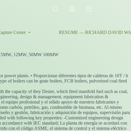
Shopping
cart
apture Center
RESUME — RICHARD DAVID WAL
, 7.5MW, 12MW, 50MW 100MW
for power plants. • Proporcionar diferentes tipos de calderas de 10T / h
type of boilers can be grate boilers, FCB boilers, pulverized coal fired
h the capacity of they Desire, which fired manifold fuel such as coal,
g, engineering, design & management, equipment fabrication &
 el equipo profesional y el sólido apoyo de nuestros fabricantes y
 como carbón, petróleo, gas, combustible de biomasa, etc. Al mismo
diseño y gestión, fabricación y adquisición de equipos, supervisión para
orded with following key properties: -Customized engineering design
n accordance with IEC standard; La planta de energía se acordará con
erdo con el código ASME, el sistema de control y el sistema eléctrico