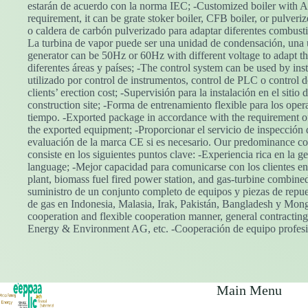
estarán de acuerdo con la norma IEC; -Customized boiler with 
requirement, it can be grate stoker boiler, CFB boiler, or pulveriz
o caldera de carbón pulverizado para adaptar diferentes combustibl
La turbina de vapor puede ser una unidad de condensación, una un
generator can be 50Hz or 60Hz with different voltage to adapt the
diferentes áreas y países; -The control system can be used by ins
utilizado por control de instrumentos, control de PLC o control de
clients’ erection cost; -Supervisión para la instalación en el sitio
construction site; -Forma de entrenamiento flexible para los opera
tiempo. -Exported package in accordance with the requirement of s
the exported equipment; -Proporcionar el servicio de inspección d
evaluación de la marca CE si es necesario. Our predominance con
consiste en los siguientes puntos clave: -Experiencia rica en la 
language; -Mejor capacidad para comunicarse con los clientes en
plant, biomass fuel fired power station, and gas-turbine combine
suministro de un conjunto completo de equipos y piezas de repues
de gas en Indonesia, Malasia, Irak, Pakistán, Bangladesh y Mon
cooperation and flexible cooperation manner, general contracting 
Energy & Environment AG, etc. -Cooperación de equipo profesiona
Main Menu