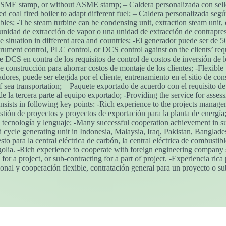
ASME stamp, or without ASME stamp; – Caldera personalizada con sell
ed coal fired boiler to adapt different fuel; – Caldera personalizada segú
es; -The steam turbine can be condensing unit, extraction steam unit, or
idad de extracción de vapor o una unidad de extracción de contrapresió
 situation in different area and countries; -El generador puede ser de 5
trument control, PLC control, or DCS control against on the clients’ req
 DCS en contra de los requisitos de control de costos de inversión de los 
 de construcción para ahorrar costos de montaje de los clientes; -Flexible
dores, puede ser elegida por el cliente, entrenamiento en el sitio de con
ea transportation; – Paquete exportado de acuerdo con el requisito de t
e la tercera parte al equipo exportado; -Providing the service for asses
sists in following key points: -Rich experience to the projects manage
gestión de proyectos y proyectos de exportación para la planta de energí
 tecnología y lenguaje; -Many successful cooperation achievement in su
d cycle generating unit in Indonesia, Malaysia, Iraq, Pakistan, Bangla
to para la central eléctrica de carbón, la central eléctrica de combust
golia. -Rich experience to cooperate with foreign engineering company
for a project, or sub-contracting for a part of project. -Experiencia ri
l y cooperación flexible, contratación general para un proyecto o sub