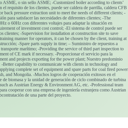
o ASME, o sin sello ASME; -Customized boiler according to clients’
n el requisito de los clientes, puede ser caldera de parrilla, caldera CFB
 back pressure extraction unit to meet the needs of different clients; -
n para satisfacer las necesidades de diferentes clientes; -The
0Hz o 60Hz con diferentes voltajes para adaptar la situación en
uirement of investment cost control; -El sistema de control puede ser
clientes; -Supervision for installation at construction site to save
 training manner for operators, it can be chosen by the client, training at
strucción; -Spare parts supply in time; – Suministro de repuestos a
ransporte marítimo; -Providing the service of third part inspection to
sment of CE mark if necessary. -Proporcionar el servicio para la
ment and projects exporting for the power plant; Nuestro predominio
a; -Better capability to communicate with clients in technology and
pplying complete set of equipment and spare parts for coal fired power
desh, and Mongolia. -Muchos logros de cooperación exitosos en el
ible de biomasa y la unidad de generación de ciclo combinado de turbina
 such as Austrian Energy & Environment AG, etc. -Professional team
ca para cooperar con una empresa de ingeniería extranjera como Austrian
contratación de una parte del proyecto.